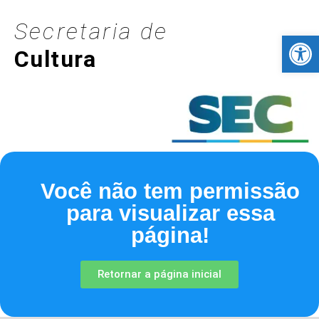
Secretaria de
Barra de Fer
Cultura
Você não tem permissão
para visualizar essa
página!
Retornar a página inicial