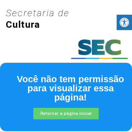
Secretaria de
Barra de Fer
Cultura
Você não tem permissão
para visualizar essa
página!
Retornar a página inicial