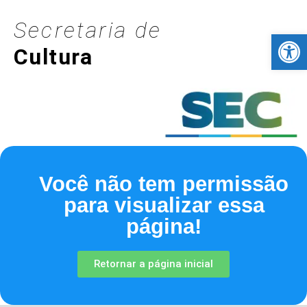
Secretaria de
Barra de Fer
Cultura
Você não tem permissão
para visualizar essa
página!
Retornar a página inicial