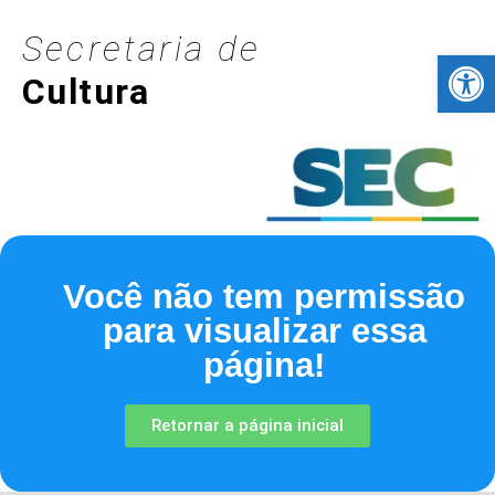
Secretaria de
Barra de Fer
Cultura
Você não tem permissão
para visualizar essa
página!
Retornar a página inicial