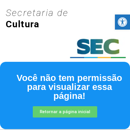
Secretaria de
Barra de Fer
Cultura
Você não tem permissão
para visualizar essa
página!
Retornar a página inicial