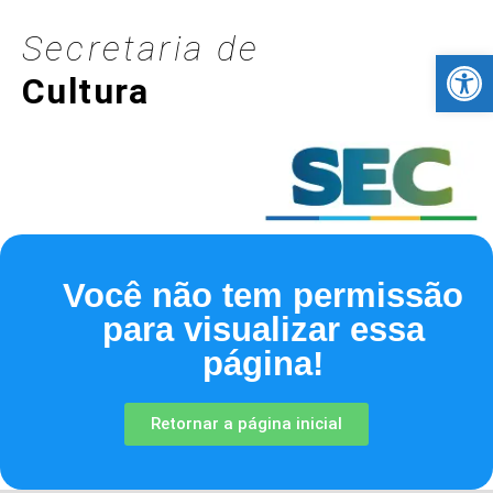
Secretaria de
Barra de Fer
Cultura
Você não tem permissão
para visualizar essa
página!
Retornar a página inicial