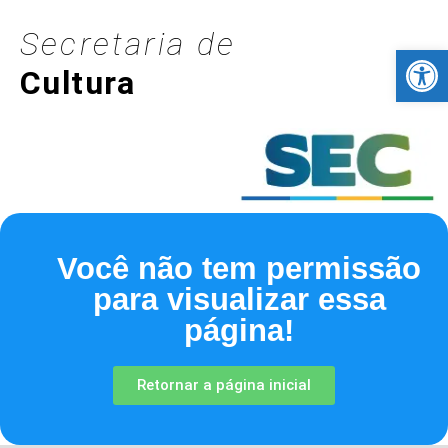
Secretaria de
Barra de Fer
Cultura
Você não tem permissão
para visualizar essa
página!
Retornar a página inicial