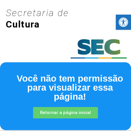
Secretaria de
Barra de Fer
Cultura
Você não tem permissão
para visualizar essa
página!
Retornar a página inicial