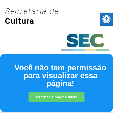
Secretaria de
Barra de Fer
Cultura
Você não tem permissão
para visualizar essa
página!
Retornar a página inicial